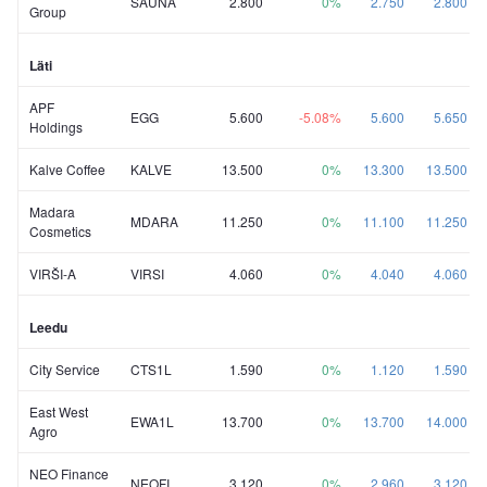
SAUNA
2.800
0%
2.750
2.800
Group
Läti
APF
EGG
5.600
-5.08%
5.600
5.650
Holdings
Kalve Coffee
KALVE
13.500
0%
13.300
13.500
Madara
MDARA
11.250
0%
11.100
11.250
Cosmetics
VIRŠI-A
VIRSI
4.060
0%
4.040
4.060
Leedu
City Service
CTS1L
1.590
0%
1.120
1.590
East West
EWA1L
13.700
0%
13.700
14.000
Agro
NEO Finance
NEOFI
3.120
0%
2.960
3.120