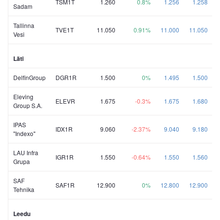
TSM1T
1.260
0.8%
1.256
1.258
Sadam
Tallinna
TVE1T
11.050
0.91%
11.000
11.050
Vesi
Läti
DelfinGroup
DGR1R
1.500
0%
1.495
1.500
Eleving
ELEVR
1.675
-0.3%
1.675
1.680
Group S.A.
IPAS
IDX1R
9.060
-2.37%
9.040
9.180
"Indexo"
LAU Infra
IGR1R
1.550
-0.64%
1.550
1.560
Grupa
SAF
SAF1R
12.900
0%
12.800
12.900
Tehnika
Leedu