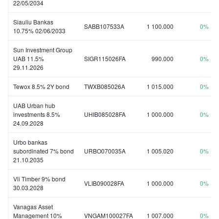
22/05/2034
Siauliu Bankas
SABB107533A
1 100.000
0%
10.75% 02/06/2033
Sun Investment Group
UAB 11.5%
SIGR115026FA
990.000
0%
29.11.2026
Tewox 8.5% 2Y bond
TWXB085026A
1 015.000
0%
UAB Urban hub
investments 8.5%
UHIB085028FA
1 000.000
0%
24.09.2028
Urbo bankas
subordinated 7% bond
URBO070035A
1 005.020
0%
21.10.2035
Vli Timber 9% bond
VLIB090028FA
1 000.000
0%
30.03.2028
Vanagas Asset
Management 10%
VNGAM100027FA
1 007.000
0%