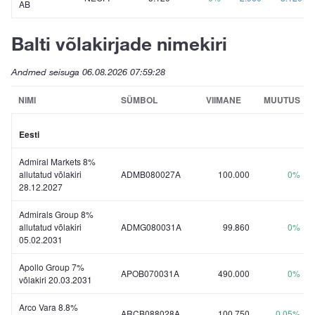
AB
Balti võlakirjade nimekiri
Andmed seisuga
06.08.2026 07:59:28
NIMI
SÜMBOL
VIIMANE
MUUTUS
Eesti
Admiral Markets 8%
allutatud võlakiri
ADMB080027A
100.000
0%
28.12.2027
Admirals Group 8%
allutatud võlakiri
ADMG080031A
99.860
0%
05.02.2031
Apollo Group 7%
APOB070031A
490.000
0%
võlakiri 20.03.2031
Arco Vara 8.8%
ARCB088028A
100.750
0.05%