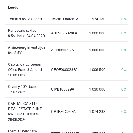
Leedu
15min 9.8% 2Y bond
15MIN098026FA
974.130
0%
Panevežio stiklas
ABPS085029FA
1 000.000
0%
8.5% bond 24.04.2029
Atsin.energ.investicijos
AEIB080027A
1 000.000
0%
8% 2.5Y
Capitalica European
Office Fund 8% bond
CEOF080028FA
1 006.500
0%
12.08.2028
Civinity 10% bond
CIVB100029A
1 030.000
0%
17.07.2029
CAPITALICA Z114
REAL ESTATE FUND
CPTBFLO26FA
1 074.233
0%
6% + 6M EURIBOR
29/06/2026
Eternia Solar 10%