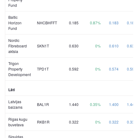
Fund
Baltic
Horizon
NHCBHFFT
0.185
0.87%
0.183
0.185
Fund
Nordic
Fibreboard
SKN1T
0.630
0%
0.610
0.630
aktsia
Trigon
Property
TPD1T
0.592
0%
0.574
0.592
Development
Läti
Latvijas
BAL1R
1.440
0.35%
1.400
1.440
balzams
Rigas kugu
RKB1R
0.322
0%
0.322
0.332
buvetava
Siguldas