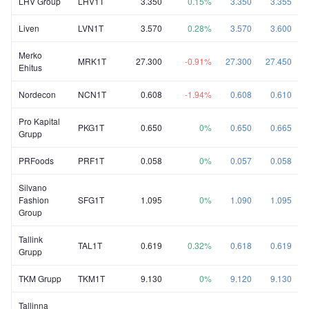
LHV Group
LHV1T
3.350
0.15%
3.350
3.355
Liven
LVN1T
3.570
0.28%
3.570
3.600
Merko
MRK1T
27.300
-0.91%
27.300
27.450
Ehitus
Nordecon
NCN1T
0.608
-1.94%
0.608
0.610
Pro Kapital
PKG1T
0.650
0%
0.650
0.665
Grupp
PRFoods
PRF1T
0.058
0%
0.057
0.058
Silvano
Fashion
SFG1T
1.095
0%
1.090
1.095
Group
Tallink
TAL1T
0.619
0.32%
0.618
0.619
Grupp
TKM Grupp
TKM1T
9.130
0%
9.120
9.130
Tallinna