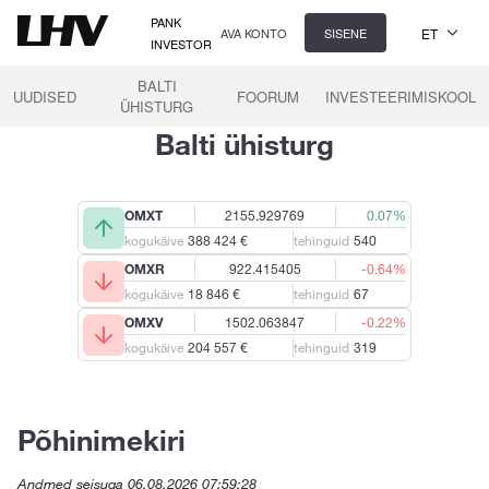
PANK
ET
AVA KONTO
SISENE
INVESTOR
BALTI
UUDISED
FOORUM
INVESTEERIMISKOOL
ÜHISTURG
Balti ühisturg
OMXT
2155.929769
0.07%
kogukäive
388 424 €
tehinguid
540
OMXR
922.415405
-0.64%
kogukäive
18 846 €
tehinguid
67
OMXV
1502.063847
-0.22%
kogukäive
204 557 €
tehinguid
319
Põhinimekiri
Andmed seisuga
06.08.2026 07:59:28