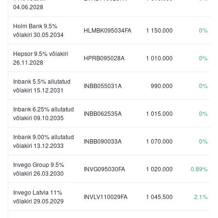
04.06.2028
Holm Bank 9.5%
HLMBK095034FA
1 150.000
0%
võlakiri 30.05.2034
Hepsor 9.5% võlakiri
HPRB095028A
1 010.000
0%
26.11.2028
Inbank 5.5% allutatud
INBB055031A
990.000
0%
võlakiri 15.12.2031
Inbank 6.25% allutatud
INBB062535A
1 015.000
0%
võlakiri 09.10.2035
Inbank 9.00% allutatud
INBB090033A
1 070.000
0%
võlakiri 13.12.2033
Invego Group 9.5%
INVG095030FA
1 020.000
0.89%
võlakiri 26.03.2030
Invego Latvia 11%
INVLV110029FA
1 045.500
2.1%
võlakiri 29.05.2029