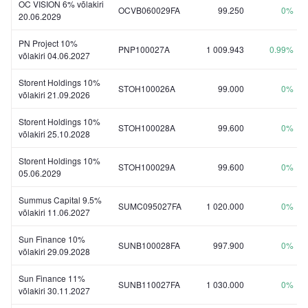
OC VISION 6% võlakiri
OCVB060029FA
99.250
0%
20.06.2029
PN Project 10%
PNP100027A
1 009.943
0.99%
võlakiri 04.06.2027
Storent Holdings 10%
STOH100026A
99.000
0%
võlakiri 21.09.2026
Storent Holdings 10%
STOH100028A
99.600
0%
võlakiri 25.10.2028
Storent Holdings 10%
STOH100029A
99.600
0%
05.06.2029
Summus Capital 9.5%
SUMC095027FA
1 020.000
0%
võlakiri 11.06.2027
Sun Finance 10%
SUNB100028FA
997.900
0%
võlakiri 29.09.2028
Sun Finance 11%
SUNB110027FA
1 030.000
0%
võlakiri 30.11.2027