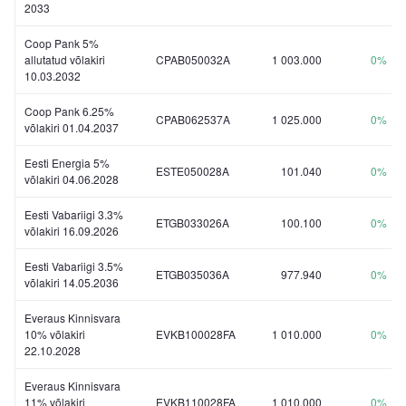
2033
Coop Pank 5%
allutatud võlakiri
CPAB050032A
1 003.000
0%
10.03.2032
Coop Pank 6.25%
CPAB062537A
1 025.000
0%
võlakiri 01.04.2037
Eesti Energia 5%
ESTE050028A
101.040
0%
võlakiri 04.06.2028
Eesti Vabariigi 3.3%
ETGB033026A
100.100
0%
võlakiri 16.09.2026
Eesti Vabariigi 3.5%
ETGB035036A
977.940
0%
võlakiri 14.05.2036
Everaus Kinnisvara
10% võlakiri
EVKB100028FA
1 010.000
0%
22.10.2028
Everaus Kinnisvara
11% võlakiri
EVKB110028FA
1 010.000
0%