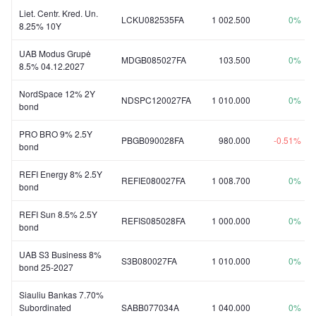
Liet. Centr. Kred. Un.
LCKU082535FA
1 002.500
0%
8.25% 10Y
UAB Modus Grupė
MDGB085027FA
103.500
0%
8.5% 04.12.2027
NordSpace 12% 2Y
NDSPC120027FA
1 010.000
0%
bond
PRO BRO 9% 2.5Y
PBGB090028FA
980.000
-0.51%
bond
REFI Energy 8% 2.5Y
REFIE080027FA
1 008.700
0%
bond
REFI Sun 8.5% 2.5Y
REFIS085028FA
1 000.000
0%
bond
UAB S3 Business 8%
S3B080027FA
1 010.000
0%
bond 25-2027
Siauliu Bankas 7.70%
Subordinated
SABB077034A
1 040.000
0%