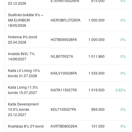
ETERN100026FA
975.000
0%
23.12.2026
Sostinės bokštai 6% +
6M EURIBOR
HEROBFLOT26FA
1 000.000
0%
18/05/2026
Hotrema 9% bond
HOTB090028FA
1 000.000
0%
25.04.2028
Invalda INVL 7%
IVLB070027A
1 011.860
0%
14/06/2027
Kaita LV Living 10%
KAILV100028FA
1 033.000
0%
bonds 31.07.2028
Kaita Living 11.5%
KAITA115027FA
1 019.500
2.62%
bonds 15.07.2027
Kaita Development
10.5% bonds
KDLT105027FA
993.000
0%
23.12.2027
Kvartalas 8% 2Y bond
KVRTB080026A
101.500
0%