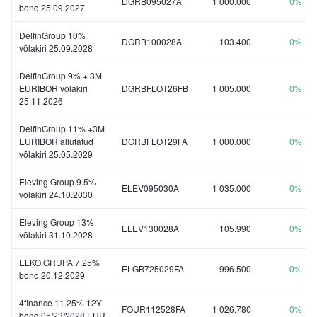
DGRB095027A
1 000.000
0%
bond 25.09.2027
DelfinGroup 10%
DGRB100028A
103.400
0%
võlakiri 25.09.2028
DelfinGroup 9% + 3M
EURIBOR võlakiri
DGRBFLOT26FB
1 005.000
0%
25.11.2026
DelfinGroup 11% +3M
EURIBOR allutatud
DGRBFLOT29FA
1 000.000
0%
võlakiri 25.05.2029
Eleving Group 9.5%
ELEV095030A
1 035.000
0%
võlakiri 24.10.2030
Eleving Group 13%
ELEV130028A
105.990
0%
võlakiri 31.10.2028
ELKO GRUPA 7.25%
ELGB725029FA
996.500
0%
bond 20.12.2029
4finance 11.25% 12Y
FOUR112528FA
1 026.780
0%
bond 05/23/2028 EUR