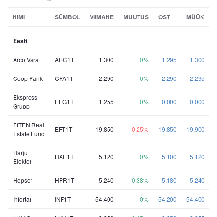
NIMI
SÜMBOL
VIIMANE
MUUTUS
OST
MÜÜK
Eesti
Arco Vara
ARC1T
1.300
0%
1.295
1.300
Coop Pank
CPA1T
2.290
0%
2.290
2.295
Ekspress
EEG1T
1.255
0%
0.000
0.000
Grupp
EfTEN Real
EFT1T
19.850
-0.25%
19.850
19.900
Estate Fund
Harju
HAE1T
5.120
0%
5.100
5.120
Elekter
Hepsor
HPR1T
5.240
0.38%
5.180
5.240
Infortar
INF1T
54.400
0%
54.200
54.400