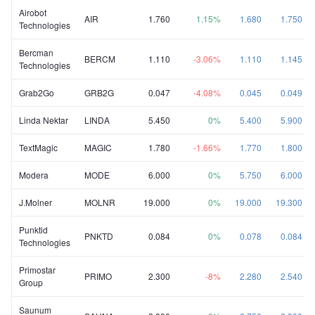
Airobot
AIR
1.760
1.15%
1.680
1.750
Technologies
Bercman
BERCM
1.110
-3.06%
1.110
1.145
Technologies
Grab2Go
GRB2G
0.047
-4.08%
0.045
0.049
Linda Nektar
LINDA
5.450
0%
5.400
5.900
TextMagic
MAGIC
1.780
-1.66%
1.770
1.800
Modera
MODE
6.000
0%
5.750
6.000
J.Molner
MOLNR
19.000
0%
19.000
19.300
Punktid
PNKTD
0.084
0%
0.078
0.084
Technologies
Primostar
PRIMO
2.300
-8%
2.280
2.540
Group
Saunum