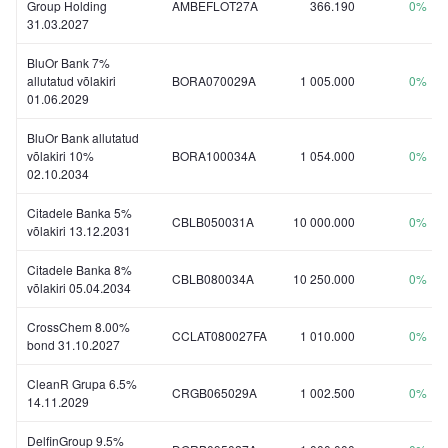
Group Holding
AMBEFLOT27A
366.190
0%
31.03.2027
BluOr Bank 7%
allutatud võlakiri
BORA070029A
1 005.000
0%
01.06.2029
BluOr Bank allutatud
võlakiri 10%
BORA100034A
1 054.000
0%
02.10.2034
Citadele Banka 5%
CBLB050031A
10 000.000
0%
võlakiri 13.12.2031
Citadele Banka 8%
CBLB080034A
10 250.000
0%
võlakiri 05.04.2034
CrossChem 8.00%
CCLAT080027FA
1 010.000
0%
bond 31.10.2027
CleanR Grupa 6.5%
CRGB065029A
1 002.500
0%
14.11.2029
DelfinGroup 9.5%