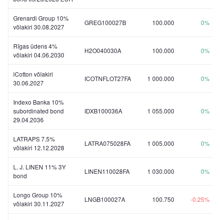
Grenardi Group 10%
GREG100027B
100.000
0%
võlakiri 30.08.2027
Rīgas ūdens 4%
H2O040030A
100.000
0%
võlakiri 04.06.2030
iCotton võlakiri
ICOTNFLOT27FA
1 000.000
0%
30.06.2027
Indexo Banka 10%
subordinated bond
IDXB100036A
1 055.000
0%
29.04.2036
LATRAPS 7.5%
LATRA075028FA
1 005.000
0%
võlakiri 12.12.2028
L. J. LINEN 11% 3Y
LINEN110028FA
1 030.000
0%
bond
Longo Group 10%
LNGB100027A
100.750
-0.25%
võlakiri 30.11.2027