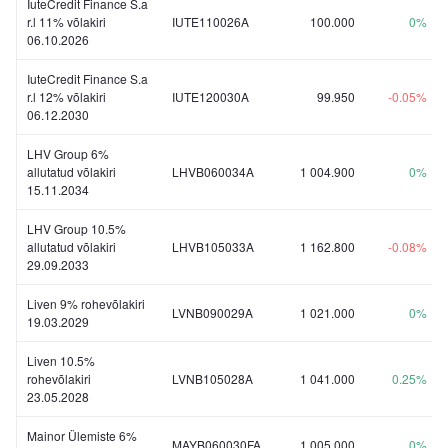
IuteCredit Finance S.a
r.l 11% võlakiri
IUTE110026A
100.000
0%
06.10.2026
IuteCredit Finance S.a
r.l 12% võlakiri
IUTE120030A
99.950
-0.05%
06.12.2030
LHV Group 6%
allutatud võlakiri
LHVB060034A
1 004.900
0%
15.11.2034
LHV Group 10.5%
allutatud võlakiri
LHVB105033A
1 162.800
-0.08%
29.09.2033
Liven 9% rohevõlakiri
LVNB090029A
1 021.000
0%
19.03.2029
Liven 10.5%
rohevõlakiri
LVNB105028A
1 041.000
0.25%
23.05.2028
Mainor Ülemiste 6%
MAYB060030FA
1 005.000
0%