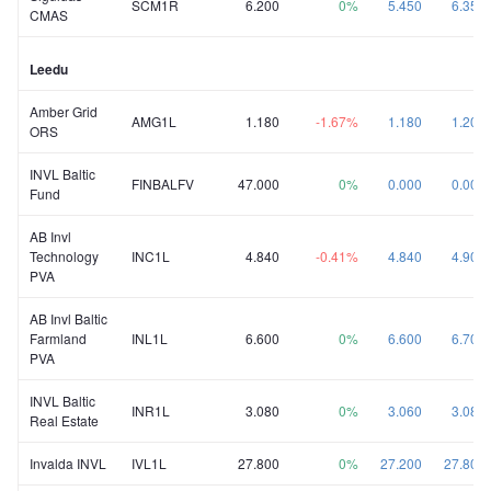
SCM1R
6.200
0%
5.450
6.350
CMAS
Leedu
Amber Grid
AMG1L
1.180
-1.67%
1.180
1.200
ORS
INVL Baltic
FINBALFV
47.000
0%
0.000
0.000
Fund
AB Invl
Technology
INC1L
4.840
-0.41%
4.840
4.900
PVA
AB Invl Baltic
Farmland
INL1L
6.600
0%
6.600
6.700
PVA
INVL Baltic
INR1L
3.080
0%
3.060
3.080
Real Estate
Invalda INVL
IVL1L
27.800
0%
27.200
27.800