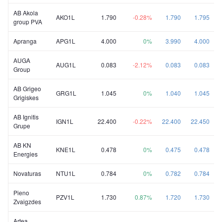
AB Akola
AKO1L
1.790
-0.28%
1.790
1.795
group PVA
Apranga
APG1L
4.000
0%
3.990
4.000
AUGA
AUG1L
0.083
-2.12%
0.083
0.083
Group
AB Grigeo
GRG1L
1.045
0%
1.040
1.045
Grigiskes
AB Ignitis
IGN1L
22.400
-0.22%
22.400
22.450
Grupe
AB KN
KNE1L
0.478
0%
0.475
0.478
Energies
Novaturas
NTU1L
0.784
0%
0.782
0.784
Pieno
PZV1L
1.730
0.87%
1.720
1.730
Zvaigzdes
Artea