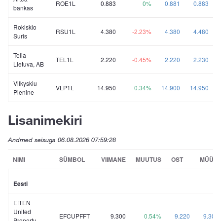
ROE1L
0.883
0%
0.881
0.883
bankas
Rokiskio
RSU1L
4.380
-2.23%
4.380
4.480
Suris
Telia
TEL1L
2.220
-0.45%
2.220
2.230
Lietuva, AB
Vilkyskiu
VLP1L
14.950
0.34%
14.900
14.950
Pienine
Lisanimekiri
Andmed seisuga
06.08.2026 07:59:28
NIMI
SÜMBOL
VIIMANE
MUUTUS
OST
MÜÜK
Eesti
EfTEN
United
EFCUPFFT
9.300
0.54%
9.220
9.300
Property