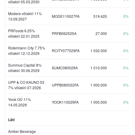
võlakiri 05.03.2030
Modera võlakiri 11%
MODE110027FA
519.420
0%
13.09.2027
PRFoods 6.25%
PRFB062525A
27.000
0%
võlakiri 22.01.2025
Rotermann City 7.75%
RCITY077529FA
1 032.000
0%
võlakiri 12.12.2029
Summus Capital 8%
SUMC080029A
1 010.000
0%
võlakiri 30.06.2029
UPP & CO KAUNO 53
UPPB080022FA
1 000.000
0%
7% võlakiri 07-2026
Yook OÜ 11%
YOOK110029FA
1 000.000
0%
14.05.2029
Läti
Amber Beverage