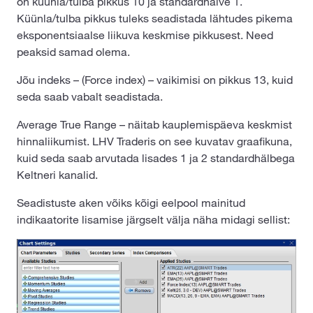
on küünla/tulba pikkus 10 ja standardhälve 1.
Küünla/tulba pikkus tuleks seadistada lähtudes pikema
eksponentsiaalse liikuva keskmise pikkusest. Need
peaksid samad olema.
Jõu indeks – (Force index) – vaikimisi on pikkus 13, kuid
seda saab vabalt seadistada.
Average True Range – näitab kauplemispäeva keskmist
hinnaliikumist. LHV Traderis on see kuvatav graafikuna,
kuid seda saab arvutada lisades 1 ja 2 standardhälbega
Keltneri kanalid.
Seadistuste aken võiks kõigi eelpool mainitud
indikaatorite lisamise järgselt välja näha midagi sellist: