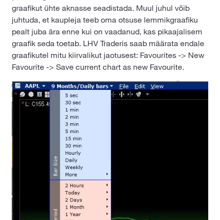
graafikut ühte aknasse seadistada. Muul juhul võib
juhtuda, et kaupleja teeb oma otsuse lemmikgraafiku
pealt juba ära enne kui on vaadanud, kas pikaajalisem
graafik seda toetab. LHV Traderis saab määrata endale
graafikutel mitu kiirvalikut jaotusest: Favourites -> New
Favourite -> Save current chart as new Favourite.