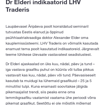
Dr Elderi indikaatorid LHV
Traderis
Laupäevasel Äripäeva poolt korraldatud seminaril
tutvustas Eestis elanud ja õppinud
psühhiaatriakraadiga doktor Alexander Elder oma
kauplemissüsteemi. LHV Traderis on võimalik kasutada
enamust tema poolt kasutatud indikaatoreid. Järgnevalt
teeme lühikese ülevaate vastavatest seadistustest.
Dr Elderi ajaskaalad on üks kuu, nädal, päev ja tund –
iga vastava graafiku puhul on küünla või tulba pikkus
vastavalt kas kuu, nädal, päev või tund. Päevasiseselt
kasutab ta muidugi ka lühemaid graafikuid – 25 ja 5
minutilisi tulpi. Kuna enamasti soovitakse jälgida
pikemaajalist trendi, siis peaks enne oma
lemmikgraafiku vaatamist vaatama ühe perioodi võrra
pikemat graafikut. Seetõttu ei ole mõistlik mõlemat