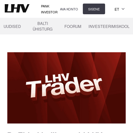
PANK
ET
AVA KONTO
SISENE
INVESTOR
BALTI
UUDISED
FOORUM
INVESTEERIMISKOOL
ÜHISTURG