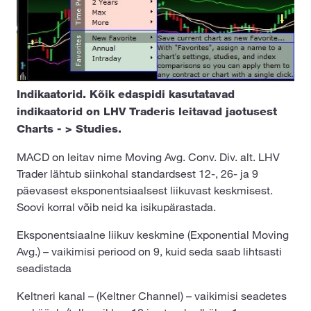
Indikaatorid. Kõik edaspidi kasutatavad
indikaatorid on LHV Traderis leitavad jaotusest
Charts - > Studies.
MACD on leitav nime Moving Avg. Conv. Div. alt. LHV
Trader lähtub siinkohal standardsest 12-, 26- ja 9
päevasest eksponentsiaalsest liikuvast keskmisest.
Soovi korral võib neid ka isikupärastada.
Eksponentsiaalne liikuv keskmine (Exponential Moving
Avg.) – vaikimisi periood on 9, kuid seda saab lihtsasti
seadistada
Keltneri kanal – (Keltner Channel) – vaikimisi seadetes