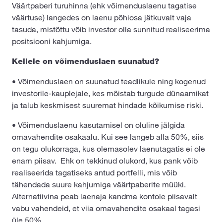
Väärtpaberi turuhinna (ehk võimenduslaenu tagatise
väärtuse) langedes on laenu põhiosa jätkuvalt vaja
tasuda, mistõttu võib investor olla sunnitud realiseerima
positsiooni kahjumiga.
Kellele on võimenduslaen suunatud?
• Võimenduslaen on suunatud teadlikule ning kogenud
investorile-kauplejale, kes mõistab turgude dünaamikat
ja talub keskmisest suuremat hindade kõikumise riski.
• Võimenduslaenu kasutamisel on oluline jälgida
omavahendite osakaalu. Kui see langeb alla 50%, siis
on tegu olukorraga, kus olemasolev laenutagatis ei ole
enam piisav. Ehk on tekkinud olukord, kus pank võib
realiseerida tagatiseks antud portfelli, mis võib
tähendada suure kahjumiga väärtpaberite müüki.
Alternatiivina peab laenaja kandma kontole piisavalt
vabu vahendeid, et viia omavahendite osakaal tagasi
üle 50%.