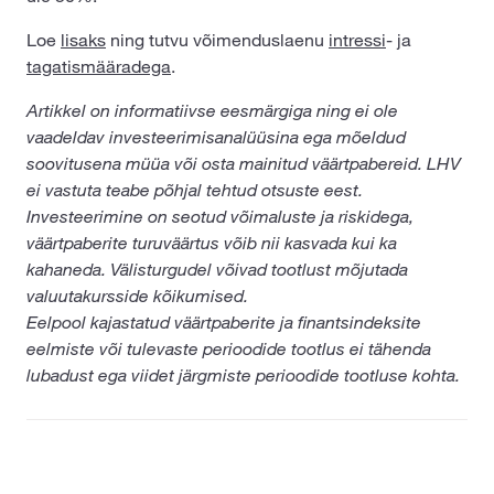
Loe
lisaks
ning tutvu võimenduslaenu
intressi
- ja
tagatismääradega
.
Artikkel on informatiivse eesmärgiga ning ei ole
vaadeldav investeerimisanalüüsina ega mõeldud
soovitusena müüa või osta mainitud väärtpabereid. LHV
ei vastuta teabe põhjal tehtud otsuste eest.
Investeerimine on seotud võimaluste ja riskidega,
väärtpaberite turuväärtus võib nii kasvada kui ka
kahaneda. Välisturgudel võivad tootlust mõjutada
valuutakursside kõikumised.
Eelpool kajastatud väärtpaberite ja finantsindeksite
eelmiste või tulevaste perioodide tootlus ei tähenda
lubadust ega viidet järgmiste perioodide tootluse kohta.