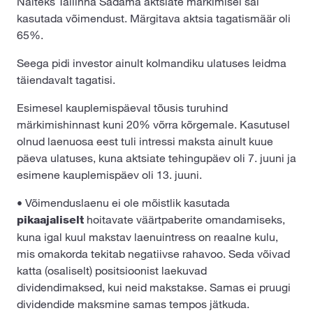
Näiteks Tallinna Sadama aktsiate märkimisel sai
kasutada võimendust. Märgitava aktsia tagatismäär oli
65%.
Seega pidi investor ainult kolmandiku ulatuses leidma
täiendavalt tagatisi.
Esimesel kauplemispäeval tõusis turuhind
märkimishinnast kuni 20% võrra kõrgemale. Kasutusel
olnud laenuosa eest tuli intressi maksta ainult kuue
päeva ulatuses, kuna aktsiate tehingupäev oli 7. juuni ja
esimene kauplemispäev oli 13. juuni.
• Võimenduslaenu ei ole mõistlik kasutada
hoitavate väärtpaberite omandamiseks,
pikaajaliselt
kuna igal kuul makstav laenuintress on reaalne kulu,
mis omakorda tekitab negatiivse rahavoo. Seda võivad
katta (osaliselt) positsioonist laekuvad
dividendimaksed, kui neid makstakse. Samas ei pruugi
dividendide maksmine samas tempos jätkuda.