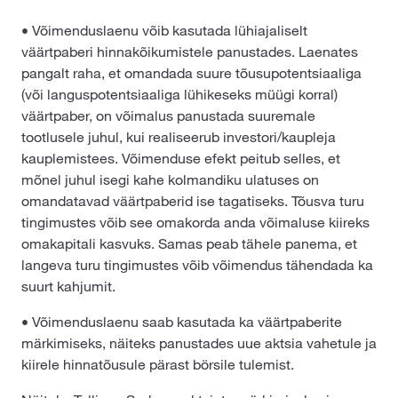
• Võimenduslaenu võib kasutada lühiajaliselt
väärtpaberi hinnakõikumistele panustades. Laenates
pangalt raha, et omandada suure tõusupotentsiaaliga
(või languspotentsiaaliga lühikeseks müügi korral)
väärtpaber, on võimalus panustada suuremale
tootlusele juhul, kui realiseerub investori/kaupleja
kauplemistees. Võimenduse efekt peitub selles, et
mõnel juhul isegi kahe kolmandiku ulatuses on
omandatavad väärtpaberid ise tagatiseks. Tõusva turu
tingimustes võib see omakorda anda võimaluse kiireks
omakapitali kasvuks. Samas peab tähele panema, et
langeva turu tingimustes võib võimendus tähendada ka
suurt kahjumit.
• Võimenduslaenu saab kasutada ka väärtpaberite
märkimiseks, näiteks panustades uue aktsia vahetule ja
kiirele hinnatõusule pärast börsile tulemist.